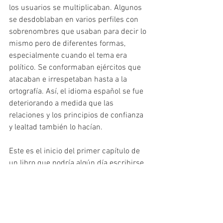
los usuarios se multiplicaban. Algunos 
se desdoblaban en varios perfiles con 
sobrenombres que usaban para decir lo 
mismo pero de diferentes formas, 
especialmente cuando el tema era 
político. Se conformaban ejércitos que 
atacaban e irrespetaban hasta a la 
ortografía. Así, el idioma español se fue 
deteriorando a medida que las 
relaciones y los principios de confianza 
y lealtad también lo hacían.
Este es el inicio del primer capítulo de 
un libro que podría algún día escribirse 
sobre nosotros. Cuando lleguemos al 
límite de la inercia y muramos ahogados 
en un mar de palabras, empachados por 
tanto ego, embriagados por las 
hormonas, cubiertos de imágenes 